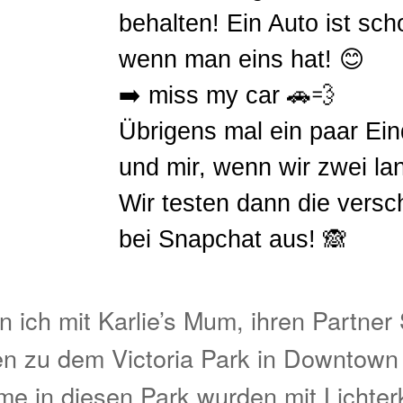
behalten! Ein Auto ist sc
wenn man eins hat! 😊
➡️ miss my car 🚗💨
Übrigens mal ein paar Ein
und mir, wenn wir zwei la
Wir testen dann die versc
bei Snapchat aus! 🙈
 ich mit Karlie’s Mum, ihren Partner 
n zu dem Victoria Park in Downtown 
ume in diesen Park wurden mit Lichter