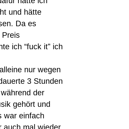
afür hätte ich
ht und hätte
sen. Da es
 Preis
e ich “fuck it” ich
alleine nur wegen
 dauerte 3 Stunden
 während der
usik gehört und
s war einfach
r auch mal wieder