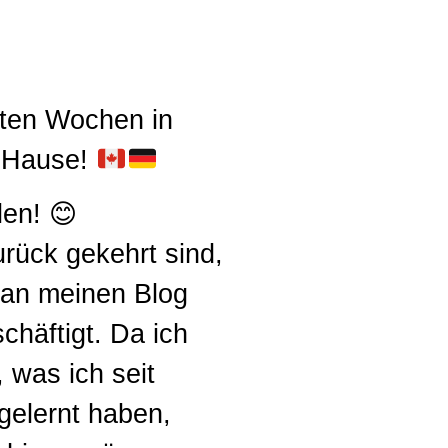
zten Wochen in
h Hause!
len! 😊
rück gekehrt sind,
h an meinen Blog
chäftigt. Da ich
 was ich seit
 gelernt haben,