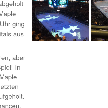
abgeholt
Maple
Uhr ging
tals aus
ren, aber
iel! In
 Maple
letzten
ufgeholt.
hancen,