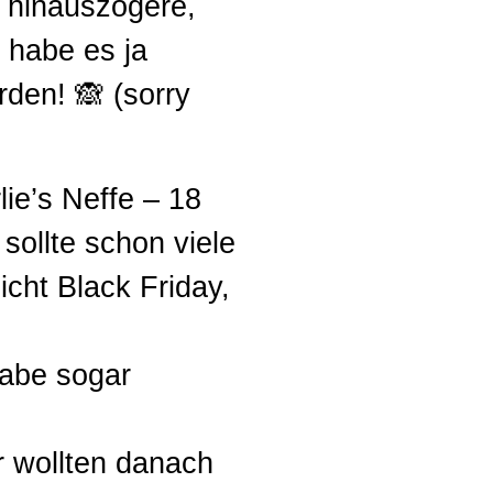
s hinauszögere,
h habe es ja
rden! 🙈 (sorry
ie’s Neffe – 18
sollte schon viele
cht Black Friday,
habe sogar
r wollten danach