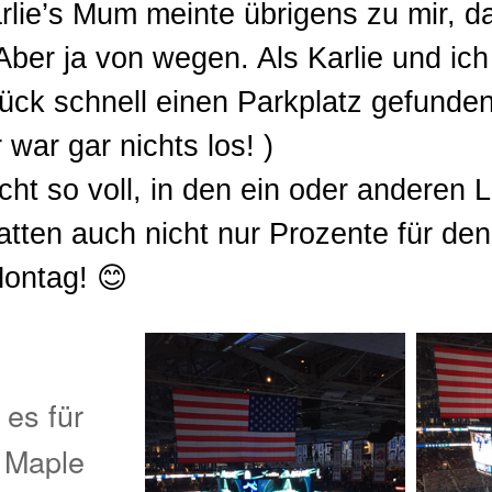
rlie’s Mum meinte übrigens zu mir, d
 Aber ja von wegen. Als Karlie und ic
ück schnell einen Parkplatz gefunden
 war gar nichts los! )
icht so voll, in den ein oder anderen 
hatten auch nicht nur Prozente für d
ontag! 😊
es für
 Maple