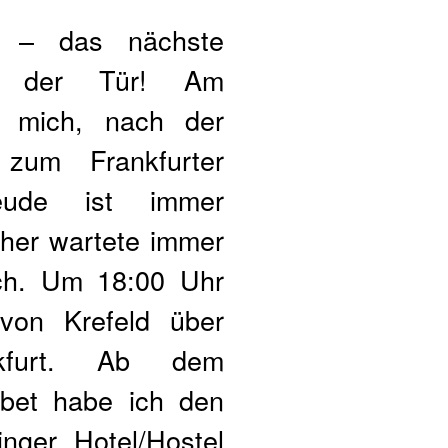
t – das nächste
r der Tür! Am
r mich, nach der
 zum Frankfurter
reude ist immer
sher wartete immer
ch. Um 18:00 Uhr
von Krefeld über
kfurt. Ab dem
abet habe ich den
inger Hotel/Hostel