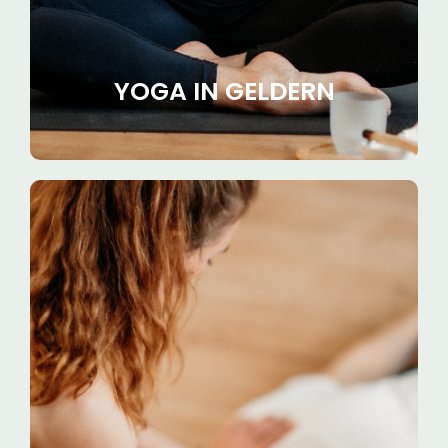
Jetzt deine Yogareise beginnen
YOGA IN GELDERN
Du wünscht dir einen
Raum nur für dich?
Du möchtest Yoga erst einmal in Ruhe
kennenlernen, bevor du ein Studio
besuchst oder du spürst einfach, dass du
lieber außerhalb einer Gruppe praktizieren