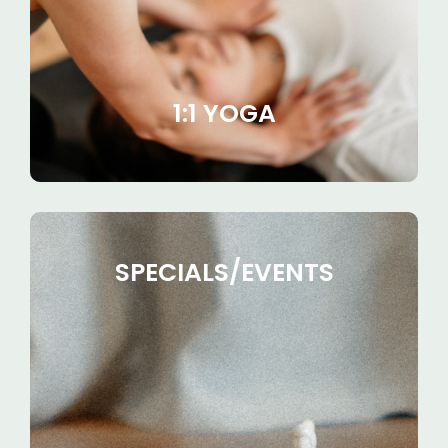
möchtest? Dann ist eine 1:1 Yoga-Stunde
vielleicht genau das was du suchst.
Mehr erfahren
1:1 YOGA
SPECIALS/EVENTS
SPECIALS/EVENTS
Neben regelmäßigen Yogastunden möchte
ich noch weitere Räume für dich öffnen.
Alle Infos rund um Specials und Events