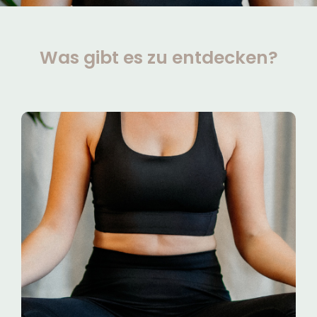
Was gibt es zu entdecken?
YOGA IN GELDERN
Du möchtest dir und deinem Körper etwas
Gutes tun oder einfach mal bewusst Zeit
nur für dich nehmen? Vielleicht ist Yoga
genau das, was du suchst. Ich lade dich
ein, es gemeinsam in meinen Kursen mit
mir herauszufinden.